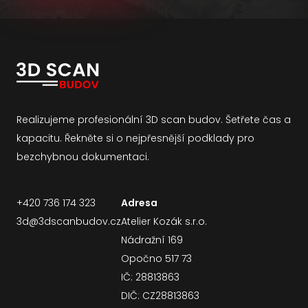
Realizujeme profesionální 3D scan budov. Šetřete čas a
kapacitu. Řekněte si o nejpřesnější podklady pro
bezchybnou dokumentaci.
+420 736 174 323
Adresa
3d@3dscanbudov.cz
Atelier Kozák s.r.o.
Nádražní 169
Opočno 517 73
IČ: 28813863
DIČ: CZ28813863